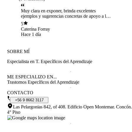
Muy clara en exponer, brinda excelentes
ejemplos y sugerencias concretas de apoyo a la
lectura de un niño de Enseñanza Básica.
5
Absolutamente recomendable para apoyar desde
Caterina Forray
el hogar la lectura y el aprendizaje de la lectura,
Hace 1 día
de forma lúdica y motivadora.
SOBRE MÍ
Especialista en T. Específicos del Aprendizaje
ME ESPECIALIZO EN...
Trastornos Específicos del Aprendizaje
CONTACTO
+56
9
8662
3117
Las Pelargonias 842, of 408. Edificio Open Montemar. Concón
.
4° Piso