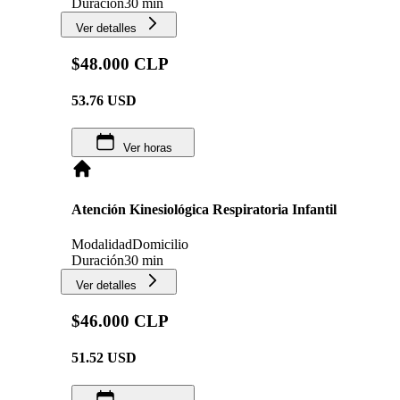
Duración
30 min
Ver detalles
$48.000 CLP
53.76
USD
Ver horas
Atención Kinesiológica Respiratoria Infantil
Modalidad
Domicilio
Duración
30 min
Ver detalles
$46.000 CLP
51.52
USD