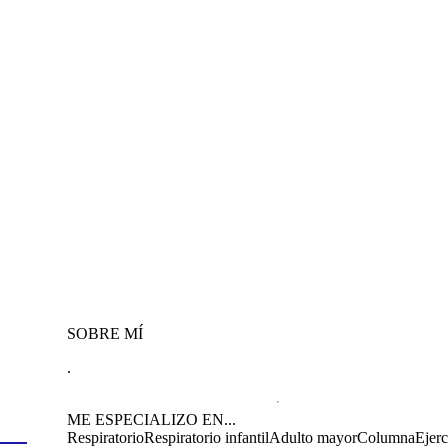
SOBRE MÍ
.
ME ESPECIALIZO EN...
Respiratorio
Respiratorio infantil
Adulto mayor
Columna
Ejerc