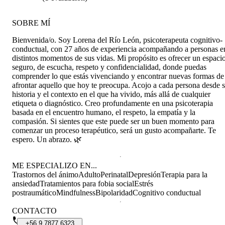
SOBRE MÍ
Bienvenida/o. Soy Lorena del Río León, psicoterapeuta cognitivo-
conductual, con 27 años de experiencia acompañando a personas e
distintos momentos de sus vidas. Mi propósito es ofrecer un espaci
seguro, de escucha, respeto y confidencialidad, donde puedas
comprender lo que estás vivenciando y encontrar nuevas formas de
afrontar aquello que hoy te preocupa. Acojo a cada persona desde 
historia y el contexto en el que ha vivido, más allá de cualquier
etiqueta o diagnóstico. Creo profundamente en una psicoterapia
basada en el encuentro humano, el respeto, la empatía y la
compasión. Si sientes que este puede ser un buen momento para
comenzar un proceso terapéutico, será un gusto acompañarte. Te
espero. Un abrazo. 🌿
ME ESPECIALIZO EN...
Trastornos del ánimo
Adulto
Perinatal
Depresión
Terapia para la
ansiedad
Tratamientos para fobia social
Estrés
postraumático
Mindfulness
Bipolaridad
Cognitivo conductual
CONTACTO
+56
9
7877
6323