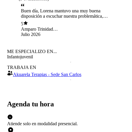
Buen día, Lorena mantuvo una muy buena
disposición a escuchar nuestra problemática,
siendo empática, atenta y respetuosa todo el
5
tiempo.
Amparo Trinidad
Díaz Tirapegui
Julio 2026
ME ESPECIALIZO EN...
Infantojuvenil
TRABAJA EN
Akuarela Terapias - Sede San Carlos
Agenda tu hora
Atiende solo en
modalidad
presencial
.