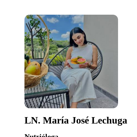
LN. María José Lechuga
Nutrióloga