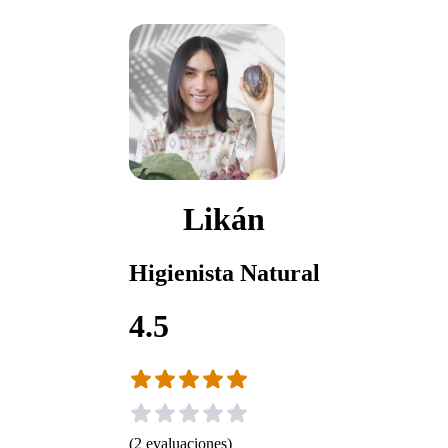
Likán
Higienista Natural
4.5
(
2
evaluaciones
)