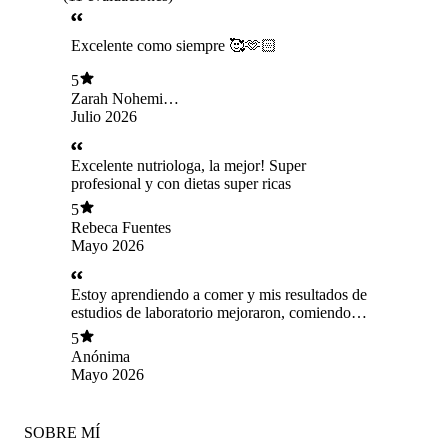
Excelente como siempre 🥰🫶🏻
5
Zarah Nohemi
Medina Osorio
Julio 2026
Excelente nutriologa, la mejor! Super
profesional y con dietas super ricas
5
Rebeca Fuentes
Mayo 2026
Estoy aprendiendo a comer y mis resultados de
estudios de laboratorio mejoraron, comiendo
muy rico 100% recomendada
5
Anónima
Mayo 2026
SOBRE MÍ