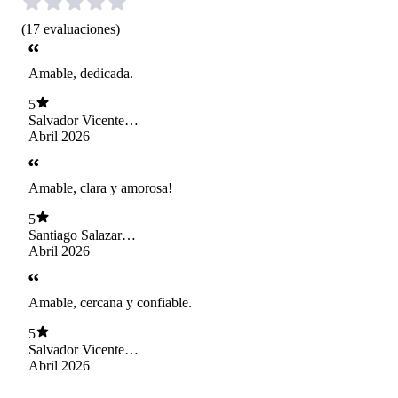
(
17
evaluaciones
)
Amable, dedicada.
5
Salvador Vicente
Parra Galán
Abril 2026
Amable, clara y amorosa!
5
Santiago Salazar
Silva
Abril 2026
Amable, cercana y confiable.
5
Salvador Vicente
Parra Galán
Abril 2026