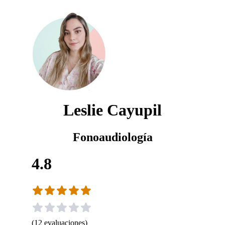
Leslie Cayupil
Fonoaudiología
4.8
(
12
evaluaciones
)