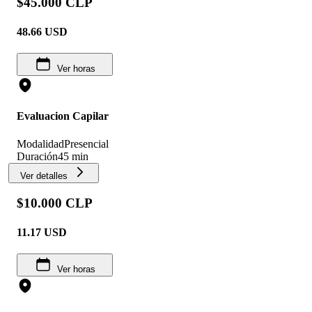
$45.000 CLP
48.66
USD
Ver horas
Evaluacion Capilar
Modalidad
Presencial
Duración
45 min
Ver detalles
$10.000 CLP
11.17
USD
Ver horas