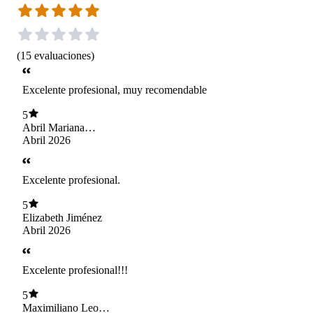
(
15
evaluaciones
)
Excelente profesional, muy recomendable
5
Abril Mariana
Villalobos Marti
Abril 2026
Excelente profesional.
5
Elizabeth Jiménez
Abril 2026
Excelente profesional!!!
5
Maximiliano Leon