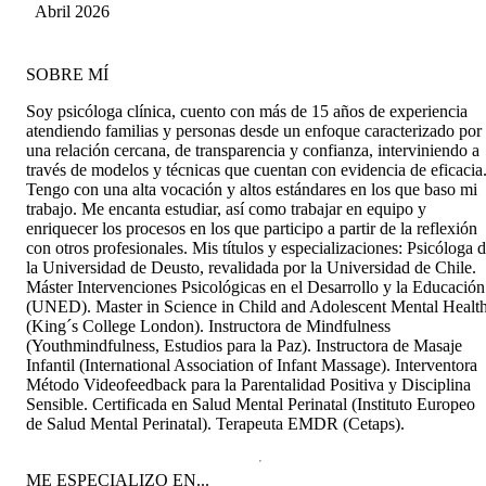
Ruz Benavides
Abril 2026
SOBRE MÍ
Soy psicóloga clínica, cuento con más de 15 años de experiencia
atendiendo familias y personas desde un enfoque caracterizado por
una relación cercana, de transparencia y confianza, interviniendo a
través de modelos y técnicas que cuentan con evidencia de eficacia
Tengo con una alta vocación y altos estándares en los que baso mi
trabajo. Me encanta estudiar, así como trabajar en equipo y
enriquecer los procesos en los que participo a partir de la reflexión
con otros profesionales. Mis títulos y especializaciones: Psicóloga 
la Universidad de Deusto, revalidada por la Universidad de Chile.
Máster Intervenciones Psicológicas en el Desarrollo y la Educación
(UNED). Master in Science in Child and Adolescent Mental Healt
(King´s College London). Instructora de Mindfulness
(Youthmindfulness, Estudios para la Paz). Instructora de Masaje
Infantil (International Association of Infant Massage). Interventora
Método Videofeedback para la Parentalidad Positiva y Disciplina
Sensible. Certificada en Salud Mental Perinatal (Instituto Europeo
de Salud Mental Perinatal). Terapeuta EMDR (Cetaps).
ME ESPECIALIZO EN...