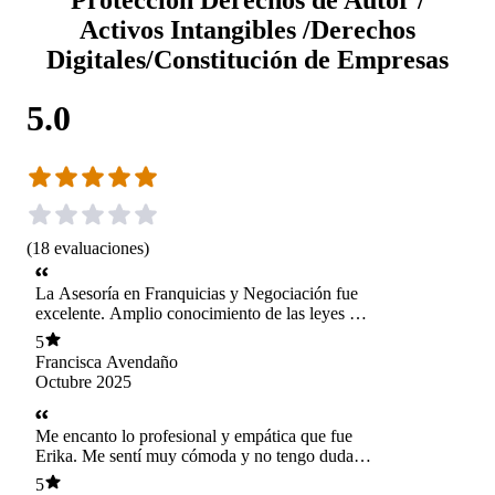
Activos Intangibles /Derechos
Digitales/Constitución de Empresas
5.0
(
18
evaluaciones
)
La Asesoría en Franquicias y Negociación fue
excelente. Amplio conocimiento de las leyes en
distintos países. Fue de gran ayuda. 100%
5
recomendable.
Francisca Avendaño
Octubre 2025
Me encanto lo profesional y empática que fue
Erika. Me sentí muy cómoda y no tengo dudas
de los servicios que contraté y su resultado.
5