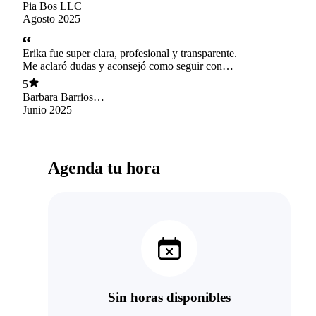
Pia Bos LLC
Agosto 2025
Erika fue super clara, profesional y transparente.
Me aclaró dudas y aconsejó como seguir con
ciertos procedimientos para poder protegerme y
5
proteger mi creación. Además aprendí un
Barbara Barrios
monton.
Henríquez
Junio 2025
Agenda tu hora
Sin horas disponibles