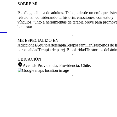
SOBRE MÍ
Psicóloga clínica de adultos. Trabajo desde un enfoque sisté
relacional, considerando tu historia, emociones, contexto y
vínculos, junto a herramientas de terapia breve para promove
bienestar.
ME ESPECIALIZO EN...
Adicciones
Adulto
Arteterapia
Terapia familiar
Trastornos de l
personalidad
Terapia de pareja
Bipolaridad
Trastornos del áni
UBICACIÓN
Avenida Providencia, Providencia, Chile
.