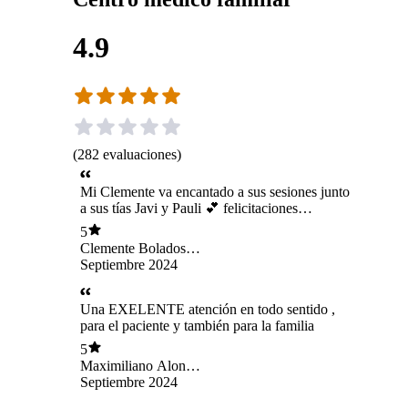
4.9
(
282
evaluaciones
)
Mi Clemente va encantado a sus sesiones junto
a sus tías Javi y Pauli 💕 felicitaciones
excelentes profesionales..
5
Clemente Bolados
Balladares
Septiembre 2024
Una EXELENTE atención en todo sentido ,
para el paciente y también para la familia
5
Maximiliano Alonso
Delgado Montané
Septiembre 2024