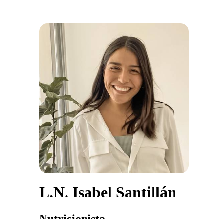
L.N. Isabel Santillán
Nutricionista