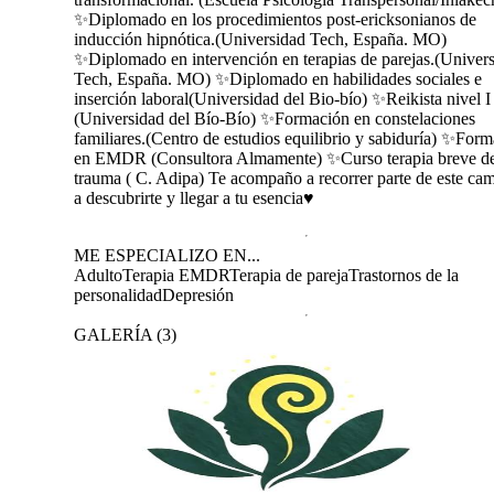
✨Diplomado en los procedimientos post-ericksonianos de
inducción hipnótica.(Universidad Tech, España. MO)
✨Diplomado en intervención en terapias de parejas.(Univer
Tech, España. MO) ✨Diplomado en habilidades sociales e
inserción laboral(Universidad del Bio-bío) ✨Reikista nivel I 
(Universidad del Bío-Bío) ✨Formación en constelaciones
familiares.(Centro de estudios equilibrio y sabiduría) ✨For
en EMDR (Consultora Almamente) ✨Curso terapia breve de
trauma ( C. Adipa) Te acompaño a recorrer parte de este cam
a descubrirte y llegar a tu esencia♥️
ME ESPECIALIZO EN...
Adulto
Terapia EMDR
Terapia de pareja
Trastornos de la
personalidad
Depresión
GALERÍA
(
3
)