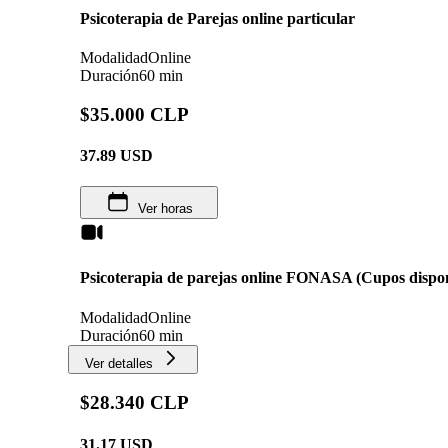
Psicoterapia de Parejas online particular
Modalidad
Online
Duración
60 min
$35.000 CLP
37.89
USD
Ver horas
Psicoterapia de parejas online FONASA (Cupos dispon
Modalidad
Online
Duración
60 min
Ver detalles
$28.340 CLP
31.17
USD