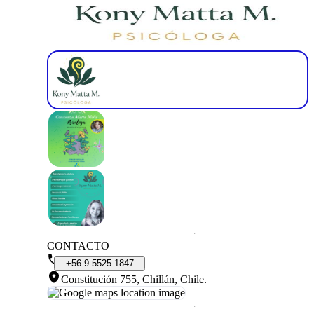
CONTACTO
+56
9
5525
1847
Constitución 755, Chillán, Chile
.