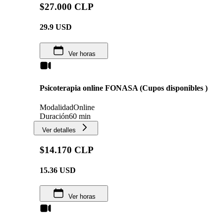
$27.000 CLP
29.9
USD
Ver horas
Psicoterapia online FONASA (Cupos disponibles )
Modalidad
Online
Duración
60 min
Ver detalles
$14.170 CLP
15.36
USD
Ver horas