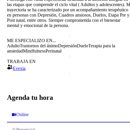
las etapas que comprende el ciclo vital ( Adultos y adolescentes). M
trayectoria se ha caracterizado por un acompañamiento terapéutico
en personas con Depresión, Cuadros ansiosos, Duelos, Etapa Pre y
Post natal, entre otros. Siempre comprometida con el bienestar
mental y emocional de la persona.
ME ESPECIALIZO EN...
Adulto
Trastornos del ánimo
Depresión
Duelo
Terapia para la
ansiedad
Mindfulness
Perinatal
TRABAJA EN
Evexia
Agenda tu hora
Online
Presencial