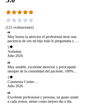
(
121
evaluaciones
)
Muy buena la atencion el profesional tiene una
paciencia de oro mi hijo todo le preguntaba y el
con la ambilidad que siempre le respindo.
5
Siempre le dio confia a mi hijo y lo mas
Anónima
importante que se recupero de su lesion, lo
Julio 2026
recomiendo al 100%
Muy amable, excelente atencion y preocupado
siempre de la comodidad del paciente, 100%
recomendado.
5
Constanza Contreras
Vargas
Julio 2026
Excelente profesional y persona, un gusto asistir
a cada sesion, siento como mejoro dia a dia.