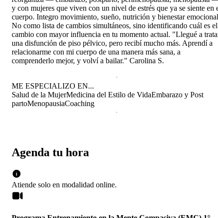
y con mujeres que viven con un nivel de estrés que ya se siente en 
cuerpo. Integro movimiento, sueño, nutrición y bienestar emocional
No como lista de cambios simultáneos, sino identificando cuál es el
cambio con mayor influencia en tu momento actual. "Llegué a trata
una disfunción de piso pélvico, pero recibí mucho más. Aprendí a
relacionarme con mi cuerpo de una manera más sana, a
comprenderlo mejor, y volví a bailar." Carolina S.
ME ESPECIALIZO EN...
Salud de la Mujer
Medicina del Estilo de Vida
Embarazo y Post
parto
Menopausia
Coaching
Agenda tu hora
Atiende solo en
modalidad
online
.
Programa Entrenamiento en la Mente Compasiva (EMC) 1°