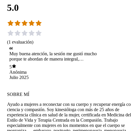
5.0
(
1
evaluación
)
Muy buena atención, la sesión me gustó mucho
porque te abordan de manera integral,
integrando distintas dimensiones pero sin perder
5
el enfoque en tu motivo de consulta. Cumplió
Anónima
100% con mis espectativas, era lo que estas
Julio 2025
buscando. Una atención empática y cernada,
centrada en mis necesidades. Me sentí muy
cómoda.
SOBRE MÍ
Ayudo a mujeres a reconectar con su cuerpo y recuperar energía c
ciencia y compasión. Soy kinesióloga con más de 25 años de
experiencia clínica en salud de la mujer, certificada en Medicina del
Estilo de Vida y Terapia Centrada en la Compasión. Trabajo
especialmente con mujeres en los momentos en que el cuerpo se
reorganiza — embarazo, postparto, perimenopausia, menopausia 