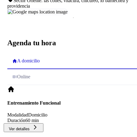
Sector Oriente
.
las cones, vitacura, chicureo, lo barnechea y
providencia
Agenda tu hora
A domicilio
Online
Entrenamiento Funcional
Modalidad
Domicilio
Duración
60 min
Ver detalles