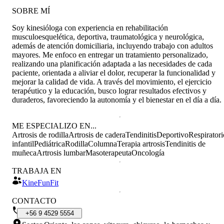
SOBRE MÍ
Soy kinesióloga con experiencia en rehabilitación
musculoesquelética, deportiva, traumatológica y neurológica,
además de atención domiciliaria, incluyendo trabajo con adultos
mayores. Me enfoco en entregar un tratamiento personalizado,
realizando una planificación adaptada a las necesidades de cada
paciente, orientada a aliviar el dolor, recuperar la funcionalidad y
mejorar la calidad de vida. A través del movimiento, el ejercicio
terapéutico y la educación, busco lograr resultados efectivos y
duraderos, favoreciendo la autonomía y el bienestar en el día a día.
ME ESPECIALIZO EN...
Artrosis de rodilla
Artrosis de cadera
Tendinitis
Deportivo
Respiratori
infantil
Pediátrica
Rodilla
Columna
Terapia artrosis
Tendinitis de
muñeca
Artrosis lumbar
Masoterapeuta
Oncología
TRABAJA EN
KineFunFit
CONTACTO
+56
9
4529
5554