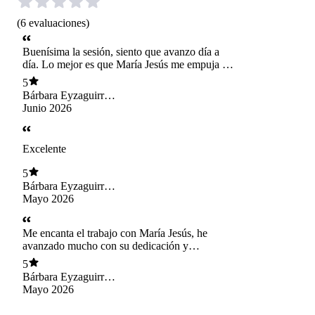
(
6
evaluaciones
)
Buenísima la sesión, siento que avanzo día a
día. Lo mejor es que María Jesús me empuja a
mejorar.
5
Bárbara Eyzaguirre
Astaburuaga
Junio 2026
Excelente
5
Bárbara Eyzaguirre
Astaburuaga
Mayo 2026
Me encanta el trabajo con María Jesús, he
avanzado mucho con su dedicación y
entusiasmo.
5
Bárbara Eyzaguirre
Astaburuaga
Mayo 2026