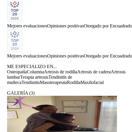
Mejores evaluaciones
Opiniones positivas
Otorgado por
Encuadrad
Mejores evaluaciones
Opiniones positivas
Otorgado por
Encuadrad
ME ESPECIALIZO EN...
Osteopatía
Columna
Artrosis de rodilla
Artrosis de cadera
Artrosis
lumbar
Terapia artrosis
Tendinitis de
muñeca
Tendinitis
Masoterapeuta
Rodilla
Maxilofacial
GALERÍA
(
3
)