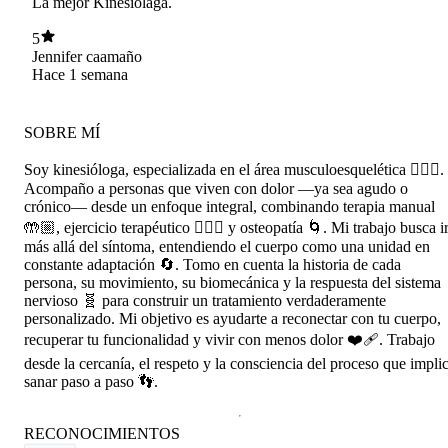
La mejor Kinesiolaga.
5
Jennifer caamaño
Hace 1 semana
SOBRE MÍ
Soy kinesióloga, especializada en el área musculoesquelética 🤸🏻‍♀️.
Acompaño a personas que viven con dolor —ya sea agudo o
crónico— desde un enfoque integral, combinando terapia manual
🤲🏼, ejercicio terapéutico 🏋🏼‍♀️ y osteopatía 🌀. Mi trabajo busca i
más allá del síntoma, entendiendo el cuerpo como una unidad en
constante adaptación 🔄. Tomo en cuenta la historia de cada
persona, su movimiento, su biomecánica y la respuesta del sistema
nervioso 🧬 para construir un tratamiento verdaderamente
personalizado. Mi objetivo es ayudarte a reconectar con tu cuerpo,
recuperar tu funcionalidad y vivir con menos dolor ❤️‍🩹. Trabajo
desde la cercanía, el respeto y la consciencia del proceso que impli
sanar paso a paso 👣.
RECONOCIMIENTOS