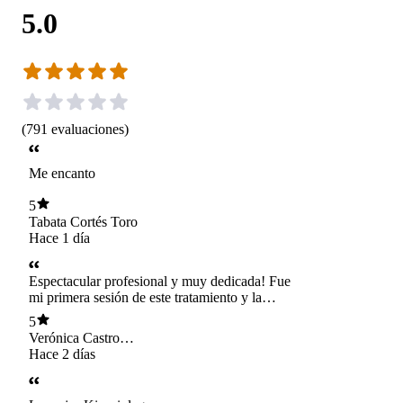
5.0
(
791
evaluaciones
)
Me encanto
5
Tabata Cortés Toro
Hace 1 día
Espectacular profesional y muy dedicada! Fue
mi primera sesión de este tratamiento y la
experiencia fue excelente. Muy preocupada,
5
cercana y profesional!
Verónica Castro
Ramírez
Hace 2 días