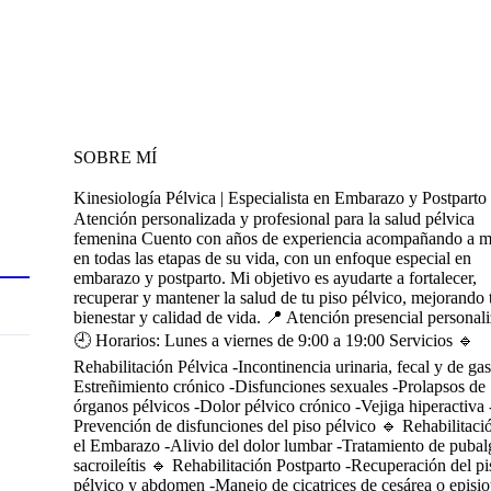
SOBRE MÍ
Kinesiología Pélvica | Especialista en Embarazo y Postparto 
Atención personalizada y profesional para la salud pélvica
femenina Cuento con años de experiencia acompañando a m
en todas las etapas de su vida, con un enfoque especial en
embarazo y postparto. Mi objetivo es ayudarte a fortalecer,
recuperar y mantener la salud de tu piso pélvico, mejorando 
bienestar y calidad de vida. 📍 Atención presencial personal
🕘 Horarios: Lunes a viernes de 9:00 a 19:00 Servicios 🔹
Rehabilitación Pélvica -Incontinencia urinaria, fecal y de gas
Estreñimiento crónico -Disfunciones sexuales -Prolapsos de
órganos pélvicos -Dolor pélvico crónico -Vejiga hiperactiva 
Prevención de disfunciones del piso pélvico 🔹 Rehabilitaci
el Embarazo -Alivio del dolor lumbar -Tratamiento de pubal
sacroileítis 🔹 Rehabilitación Postparto -Recuperación del pi
pélvico y abdomen -Manejo de cicatrices de cesárea o episi