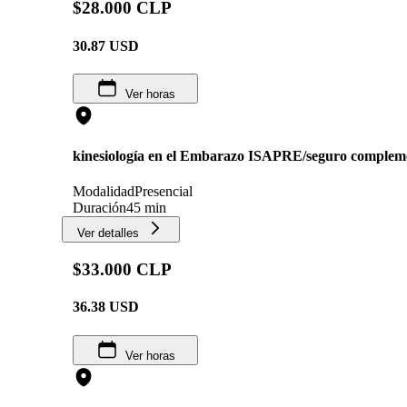
$28.000 CLP
30.87
USD
Ver horas
kinesiología en el Embarazo ISAPRE/seguro complem
Modalidad
Presencial
Duración
45 min
Ver detalles
$33.000 CLP
36.38
USD
Ver horas