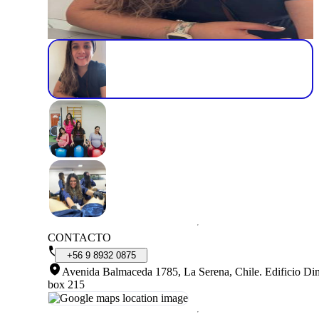
CONTACTO
+56
9
8932
0875
Avenida Balmaceda 1785, La Serena, Chile
.
Edificio Di
box 215