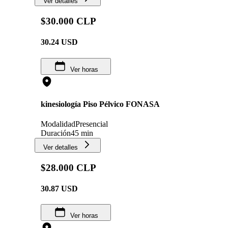
Ver detalles
$30.000 CLP
30.24
USD
Ver horas
kinesiología Piso Pélvico FONASA
Modalidad
Presencial
Duración
45 min
Ver detalles
$28.000 CLP
30.87
USD
Ver horas