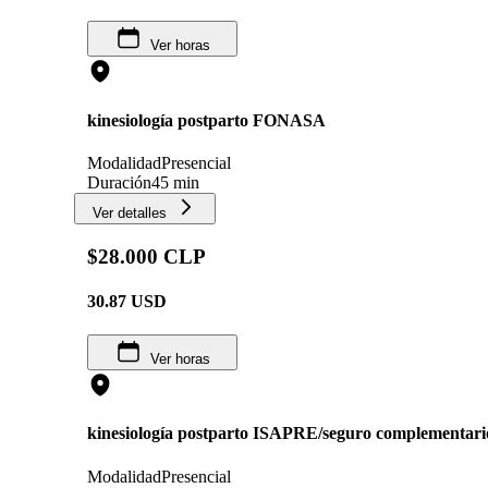
Ver horas
kinesiología postparto FONASA
Modalidad
Presencial
Duración
45 min
Ver detalles
$28.000 CLP
30.87
USD
Ver horas
kinesiología postparto ISAPRE/seguro complementari
Modalidad
Presencial