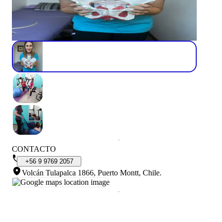
CONTACTO
+56
9
9769
2057
Volcán Tulapalca 1866, Puerto Montt, Chile
.