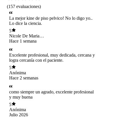
(
157
evaluaciones
)
La mejor kine de piso pelvico! No lo digo yo..
Lo dice la ciencia.
5
Nicole De Maria
Sandoval
Hace 1 semana
Bahamonde
Excelente profesional, muy dedicada, cercana y
logra cercanía con el paciente.
5
Anónima
Hace 2 semanas
como siempre un agrado, excelente profesional
y muy buena
5
Anónima
Julio 2026