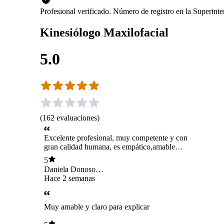
Profesional verificado. Número de registro en la Superin
Kinesiólogo Maxilofacial
5.0
(
162
evaluaciones
)
Excelente profesional, muy competente y con
gran calidad humana, es empático,amable
,paciente y cercano.
5
Daniela Donoso
Vivanco
Hace 2 semanas
Muy amable y claro para explicar