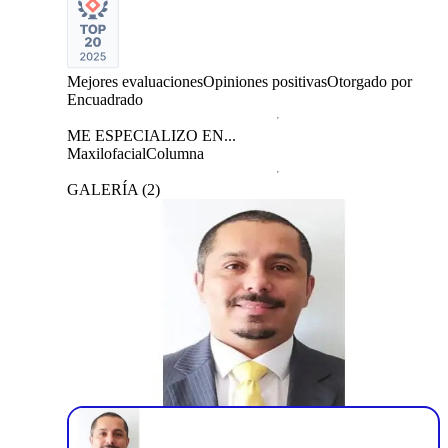
Mejores evaluaciones
Opiniones positivas
Otorgado por
Encuadrado
ME ESPECIALIZO EN...
Maxilofacial
Columna
GALERÍA
(
2
)