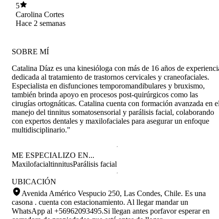
mejor modo, despues de mi primera sesion me
5
senti mucho mejor….
Carolina Cortes
Hace 2 semanas
SOBRE MÍ
Catalina Díaz es una kinesióloga con más de 16 años de experienci
dedicada al tratamiento de trastornos cervicales y craneofaciales.
Especialista en disfunciones temporomandibulares y bruxismo,
también brinda apoyo en procesos post-quirúrgicos como las
cirugías ortognáticas. Catalina cuenta con formación avanzada en e
manejo del tinnitus somatosensorial y parálisis facial, colaborando
con expertos dentales y maxilofaciales para asegurar un enfoque
multidisciplinario."
ME ESPECIALIZO EN...
Maxilofacial
tinnitus
Parálisis facial
UBICACIÓN
Avenida Américo Vespucio 250, Las Condes, Chile
.
Es una
casona . cuenta con estacionamiento. Al llegar mandar un
WhatsApp al +56962093495.Si llegan antes porfavor esperar en