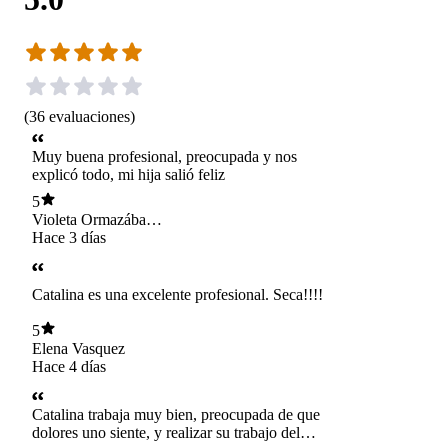
(
36
evaluaciones
)
Muy buena profesional, preocupada y nos
explicó todo, mi hija salió feliz
5
Violeta Ormazábal
Rogazzy
Hace 3 días
Catalina es una excelente profesional. Seca!!!!
5
Elena Vasquez
Hace 4 días
Catalina trabaja muy bien, preocupada de que
dolores uno siente, y realizar su trabajo del