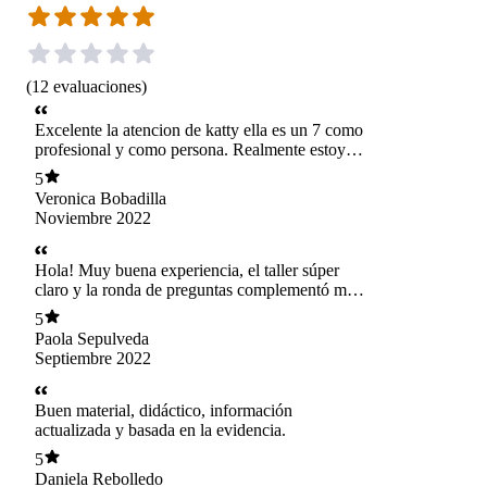
(
12
evaluaciones
)
Excelente la atencion de katty ella es un 7 como
profesional y como persona. Realmente estoy
muy agradecida con ella me ayudo mucho no
5
solo con los tips y recomendaciones sino
Veronica Bobadilla
tambien me dio animo para continuar en este
Noviembre 2022
desafio de la lactancia.
Hola! Muy buena experiencia, el taller súper
claro y la ronda de preguntas complementó más
aún la información.
5
Paola Sepulveda
Septiembre 2022
Buen material, didáctico, información
actualizada y basada en la evidencia.
5
Daniela Rebolledo