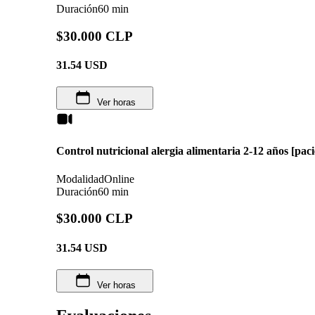
Duración
60 min
$30.000 CLP
31.54
USD
Ver horas
Control nutricional alergia alimentaria 2-12 años [pac
Modalidad
Online
Duración
60 min
$30.000 CLP
31.54
USD
Ver horas