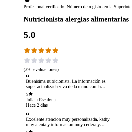
Profesional verificado. Número de registro en la Superin
Nutricionista alergias alimentarias
5.0
(
391
evaluaciones
)
Buenisima nutricionista. La información es
super actualizada y va de la mano con la
información que nos entrega nuestro
5
inmunólogo y gastroenterólogo sobre las
Julieta Escalona
alergias alimentarias. Mi bebé se logró
Hace 2 días
estabilizar gracias a las medidas que nos sugirió
Katherinne. Estoy feliz por la ayuda y pretendo
seguir con ella por siempre! Mi hija con alergia
Excelente atencion muy personalizada, kathy
a la proteína de la vaca, al huevo, soya…. Lo
muy atenta y informacion muy certera y
agradece
completa. Sin duda nos quedamos con ella!