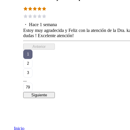
・
Hace 1 semana
Estoy muy agradecida y Feliz con la atención de la Dra. ka
dudas ! Excelente atención!
Anterior
1
2
3
...
79
Siguiente
Inicio