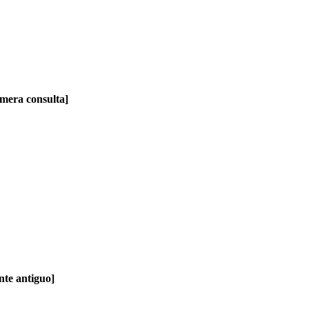
imera consulta]
nte antiguo]