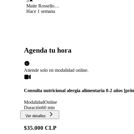
5
Maite Rossello
Ureta
Hace 1 semana
Agenda tu hora
Atiende solo en
modalidad
online
.
Consulta nutricional alergia alimentaria 0-2 años [pri
Modalidad
Online
Duración
60 min
Ver detalles
$35.000 CLP