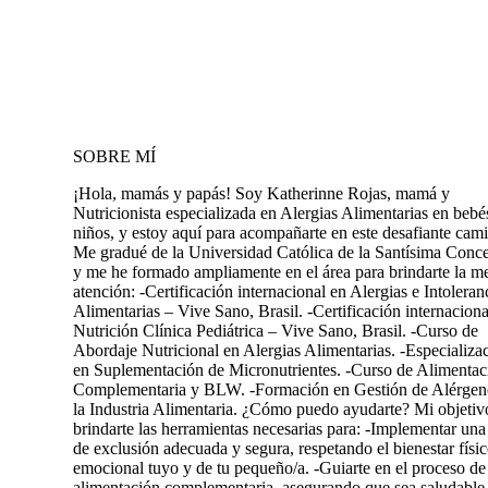
SOBRE MÍ
¡Hola, mamás y papás! Soy Katherinne Rojas, mamá y
Nutricionista especializada en Alergias Alimentarias en bebé
niños, y estoy aquí para acompañarte en este desafiante cam
Me gradué de la Universidad Católica de la Santísima Conc
y me he formado ampliamente en el área para brindarte la m
atención: -Certificación internacional en Alergias e Intoleran
Alimentarias – Vive Sano, Brasil. -Certificación internaciona
Nutrición Clínica Pediátrica – Vive Sano, Brasil. -Curso de
Abordaje Nutricional en Alergias Alimentarias. -Especializa
en Suplementación de Micronutrientes. -Curso de Alimentac
Complementaria y BLW. -Formación en Gestión de Alérgen
la Industria Alimentaria. ¿Cómo puedo ayudarte? Mi objetiv
brindarte las herramientas necesarias para: -Implementar una
de exclusión adecuada y segura, respetando el bienestar físi
emocional tuyo y de tu pequeño/a. -Guiarte en el proceso de
alimentación complementaria, asegurando que sea saludable