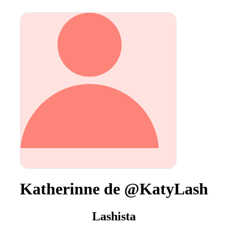
Katherinne de @KatyLash
Lashista