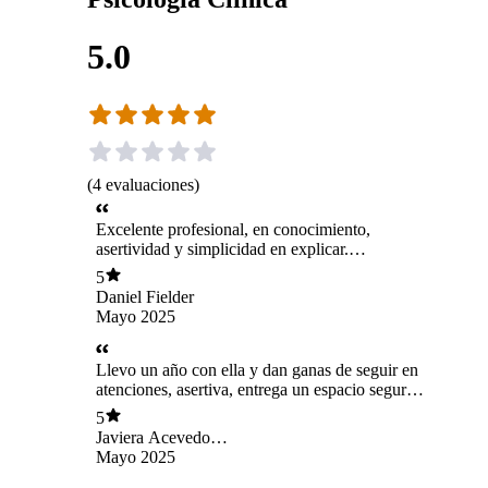
5.0
(
4
evaluaciones
)
Excelente profesional, en conocimiento,
asertividad y simplicidad en explicar.
Disposición en todo momento.
5
Daniel Fielder
Mayo 2025
Llevo un año con ella y dan ganas de seguir en
atenciones, asertiva, entrega un espacio seguro,
he visto avances y grandes mejorías, muy
5
agradecida por el vínculo que logra formar.
Javiera Acevedo
Zapata
Mayo 2025