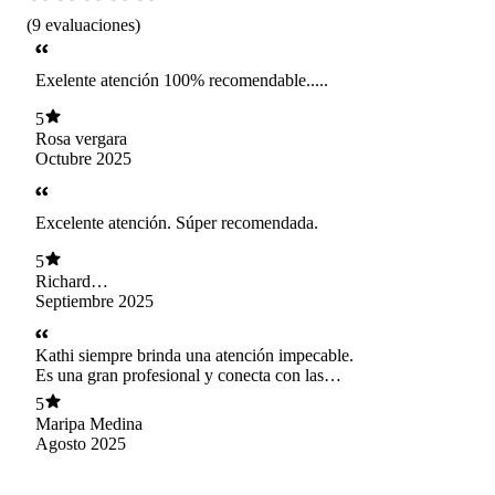
(
9
evaluaciones
)
Exelente atención 100% recomendable.....
5
Rosa vergara
Octubre 2025
Excelente atención. Súper recomendada.
5
Richard
Cunningham
Septiembre 2025
Kathi siempre brinda una atención impecable.
Es una gran profesional y conecta con las
personas y su bienestar. Siempre es bueno
5
volver para entregarse a su tremenda
Maripa Medina
experiencia.
Agosto 2025