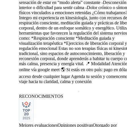
sensación de estar en “modo alerta” constante -Desconexión
interior o dificultad para sentir calma -Dolor crónico o sínto
físicos vinculados a emociones retenidas ¿Cómo trabajamos
Integro mi experiencia en kinesiología, junto con recursos de
respiración consciente, meditación guiada y prácticas de libe
corporal, dentro de un enfoque somático y energético. Utili
herramientas que favorecen la regulación del sistema nervios
como: *Respiración consciente *Meditación guiada y
visualización terapéutica *Ejercicios de liberación corporal y
regulación emocional Estas no son terapias físicas ni kinesio
tradicional, sino espacios de autoconocimiento, liberación y
reconexión corporal, donde aprenderás a habitar tu cuerpo c
más calma, presencia y energía vital. 📍 Modalidad Atenció
online vía google meet 🌎 Si estás en otro país: pago en dóla
acceso desde cualquier lugar Agenda tu sesión y comencemo
viaje hacia tu claridad, calma y conexión
RECONOCIMIENTOS
Mejores evaluaciones
Opiniones positivas
Otorgado por