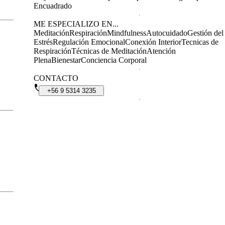
Encuadrado
ME ESPECIALIZO EN...
Meditación
Respiración
Mindfulness
Autocuidado
Gestión del
Estrés
Regulación Emocional
Conexión Interior
Tecnicas de
Respiración
Técnicas de Meditación
Atención
Plena
Bienestar
Conciencia Corporal
CONTACTO
+56
9
5314
3235