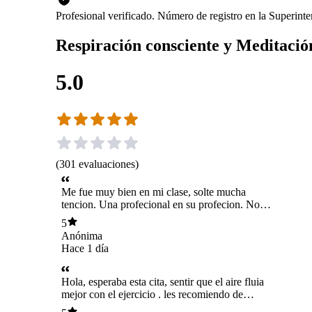
Profesional verificado. Número de registro en la Superin
Respiración consciente y Meditació
5.0
(
301
evaluaciones
)
Me fue muy bien en mi clase, solte mucha
tencion. Una profecional en su profecion. Nos
vemos en la proxima cita, gracias.
5
Anónima
Hace 1 día
Hola, esperaba esta cita, sentir que el aire fluia
mejor con el ejercicio . les recomiendo de
corazon estas terapias, se nana desde adentro.