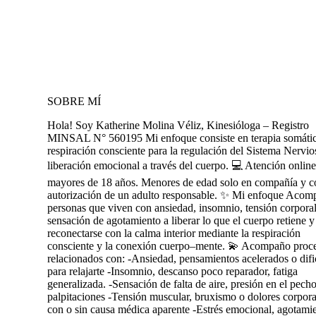
SOBRE MÍ
Hola! Soy Katherine Molina Véliz, Kinesióloga – Registro
MINSAL N° 560195 Mi enfoque consiste en terapia somáti
respiración consciente para la regulación del Sistema Nervio
liberación emocional a través del cuerpo. 💻 Atención online
mayores de 18 años. Menores de edad solo en compañía y c
autorización de un adulto responsable. ✨ Mi enfoque Acom
personas que viven con ansiedad, insomnio, tensión corpora
sensación de agotamiento a liberar lo que el cuerpo retiene y
reconectarse con la calma interior mediante la respiración
consciente y la conexión cuerpo–mente. 💫 Acompaño proc
relacionados con: -Ansiedad, pensamientos acelerados o difi
para relajarte -Insomnio, descanso poco reparador, fatiga
generalizada. -Sensación de falta de aire, presión en el pech
palpitaciones -Tensión muscular, bruxismo o dolores corpora
con o sin causa médica aparente -Estrés emocional, agotami