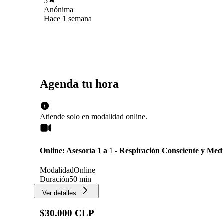
5
gracias kathy por tu ayuda, nos vemos la
Anónima
semana que viene, seguire practicando.
Hace 1 semana
Agenda tu hora
Atiende solo en
modalidad
online
.
Online: Asesoría 1 a 1 - Respiración Consciente y Med
Modalidad
Online
Duración
50 min
Ver detalles
$30.000 CLP