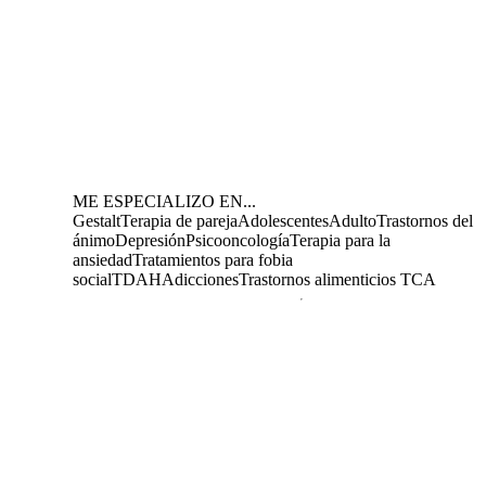
ME ESPECIALIZO EN...
Gestalt
Terapia de pareja
Adolescentes
Adulto
Trastornos del
ánimo
Depresión
Psicooncología
Terapia para la
ansiedad
Tratamientos para fobia
social
TDAH
Adicciones
Trastornos alimenticios TCA