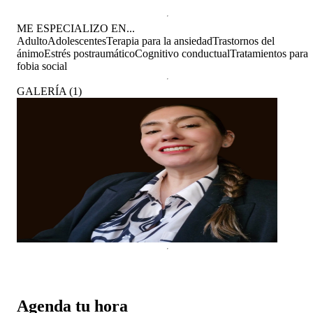
ME ESPECIALIZO EN...
Adulto
Adolescentes
Terapia para la ansiedad
Trastornos del
ánimo
Estrés postraumático
Cognitivo conductual
Tratamientos para
fobia social
GALERÍA
(
1
)
Agenda tu hora