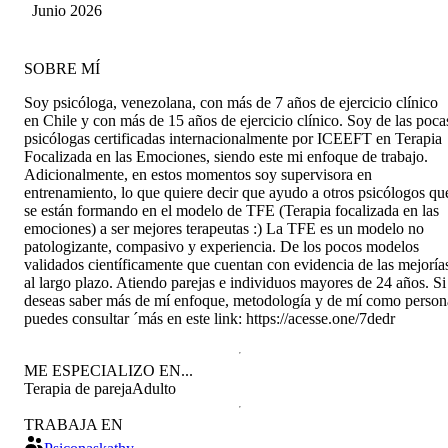
emociones y sentirlas (algo que me resultaba
Lagos
Junio 2026
muy difícil), explorar patrones emocionales y
conectarlos con mi historia. La recomiendo
totalmente!!
SOBRE MÍ
Soy psicóloga, venezolana, con más de 7 años de ejercicio clínico
en Chile y con más de 15 años de ejercicio clínico. Soy de las poca
psicólogas certificadas internacionalmente por ICEEFT en Terapia
Focalizada en las Emociones, siendo este mi enfoque de trabajo.
Adicionalmente, en estos momentos soy supervisora en
entrenamiento, lo que quiere decir que ayudo a otros psicólogos qu
se están formando en el modelo de TFE (Terapia focalizada en las
emociones) a ser mejores terapeutas :) La TFE es un modelo no
patologizante, compasivo y experiencia. De los pocos modelos
validados científicamente que cuentan con evidencia de las mejoría
al largo plazo. Atiendo parejas e individuos mayores de 24 años. Si
deseas saber más de mí enfoque, metodología y de mí como person
puedes consultar ´más en este link: https://acesse.one/7dedr
ME ESPECIALIZO EN...
Terapia de pareja
Adulto
TRABAJA EN