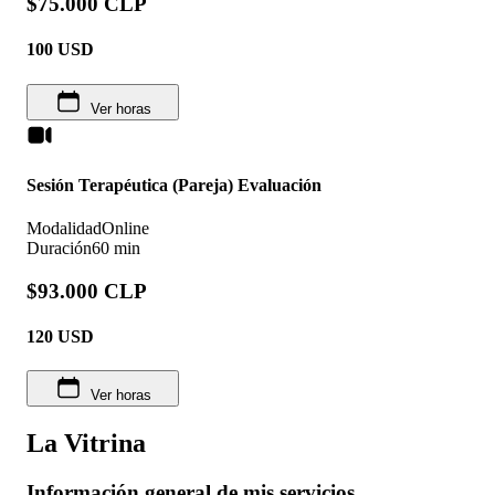
$75.000 CLP
100
USD
Ver horas
Sesión Terapéutica (Pareja) Evaluación
Modalidad
Online
Duración
60 min
$93.000 CLP
120
USD
Ver horas
La Vitrina
Información general de mis servicios