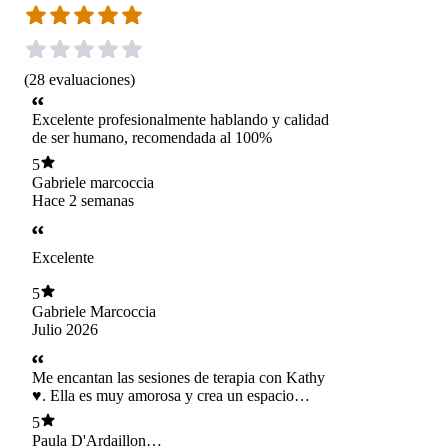
(
28
evaluaciones
)
Excelente profesionalmente hablando y calidad
de ser humano, recomendada al 100%
5
Gabriele marcoccia
Hace 2 semanas
Excelente
5
Gabriele Marcoccia
Julio 2026
Me encantan las sesiones de terapia con Kathy
♥️. Ella es muy amorosa y crea un espacio
seguro en psicoterapia, lo que me ha ayudado
5
mucho a permitirme conectar con mis
Paula D'Ardaillon