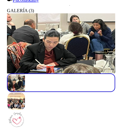
Psiconaskathy
GALERÍA
(
3
)