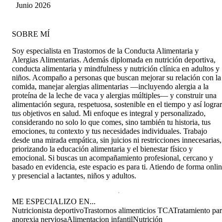
Ríos
Junio 2026
SOBRE MÍ
Soy especialista en Trastornos de la Conducta Alimentaria y
Alergias Alimentarias. Además diplomada en nutrición deportiva,
conducta alimentaria y mindfulness y nutrición clínica en adultos y
niños. Acompaño a personas que buscan mejorar su relación con la
comida, manejar alergias alimentarias —incluyendo alergia a la
proteína de la leche de vaca y alergias múltiples— y construir una
alimentación segura, respetuosa, sostenible en el tiempo y así lograr
tus objetivos en salud. Mi enfoque es integral y personalizado,
considerando no solo lo que comes, sino también tu historia, tus
emociones, tu contexto y tus necesidades individuales. Trabajo
desde una mirada empática, sin juicios ni restricciones innecesarias,
priorizando la educación alimentaria y el bienestar físico y
emocional. Si buscas un acompañamiento profesional, cercano y
basado en evidencia, este espacio es para ti. Atiendo de forma onli
y presencial a lactantes, niños y adultos.
ME ESPECIALIZO EN...
Nutricionista deportivo
Trastornos alimenticios TCA
Tratamiento pa
anorexia nerviosa
Alimentacion infantil
Nutrición