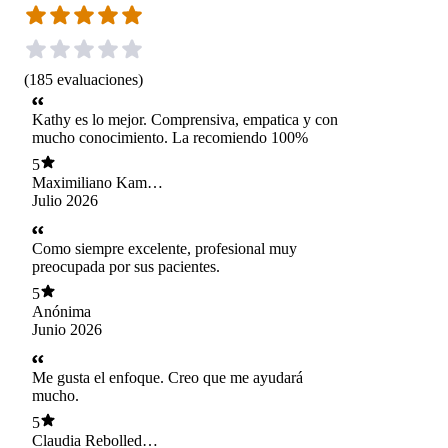
(
185
evaluaciones
)
Kathy es lo mejor. Comprensiva, empatica y con
mucho conocimiento. La recomiendo 100%
5
Maximiliano Kamal
Maturana
Julio 2026
Como siempre excelente, profesional muy
preocupada por sus pacientes.
5
Anónima
Junio 2026
Me gusta el enfoque. Creo que me ayudará
mucho.
5
Claudia Rebolledo