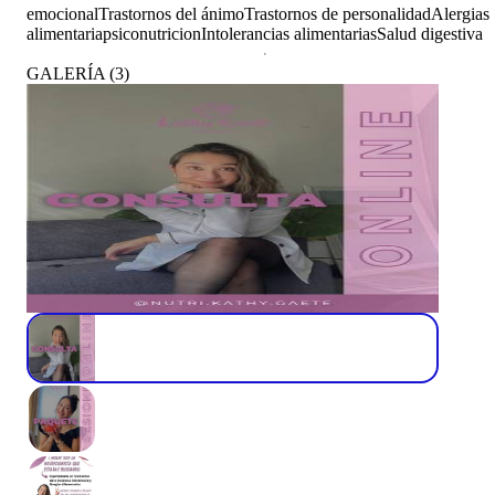
emocional
Trastornos del ánimo
Trastornos de personalidad
Alergias
alimentaria
psiconutricion
Intolerancias alimentarias
Salud digestiva
GALERÍA
(
3
)