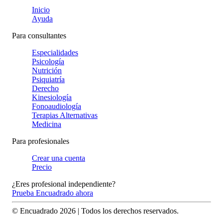
Inicio
Ayuda
Para consultantes
Especialidades
Psicología
Nutrición
Psiquiatría
Derecho
Kinesiología
Fonoaudiología
Terapias Alternativas
Medicina
Para profesionales
Crear una cuenta
Precio
¿Eres profesional independiente?
Prueba Encuadrado ahora
© Encuadrado
2026
| Todos los derechos reservados.