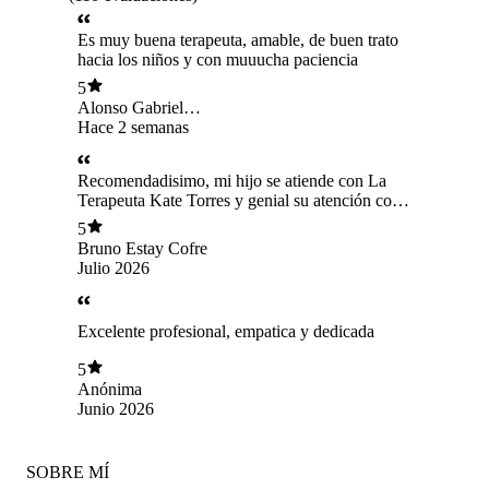
Es muy buena terapeuta, amable, de buen trato
hacia los niños y con muuucha paciencia
5
Alonso Gabriel
Duarte Bravo
Hace 2 semanas
Recomendadisimo, mi hijo se atiende con La
Terapeuta Kate Torres y genial su atención con
los pctes 10/10 y las demás profesionales que
5
uno observa son todas bien comprometidas
Bruno Estay Cofre
Julio 2026
Excelente profesional, empatica y dedicada
5
Anónima
Junio 2026
SOBRE MÍ