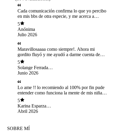
Cada comunicación confirma lo que yo percibo
en mis bbs de otra especie, y me acerca a
proveer lo que necesitan! Gracias infinitas Kata!
5
Anónima
Julio 2026
Maravillosaaaa como siempre!. Ahora mi
gordito fluyó y me ayudó a darme cuenta de
cositas en la casa que he pasado por alto.
5
También me ayudará a estar más tranquila y
Solange Ferrada
seguir las indicaciones del tratamiento que le
Urzúa
Junio 2026
dará el médico veterinario. Gracias por tanto ❤️
❤️❤️.
Lo ame !! lo recomiendo al 100% por fin pude
entender como funciona la mente de mis niñas y
saber que son feliz me llena. Gracias Kata por
5
todo.
Karina Esparza
Torrealba
Abril 2026
SOBRE MÍ