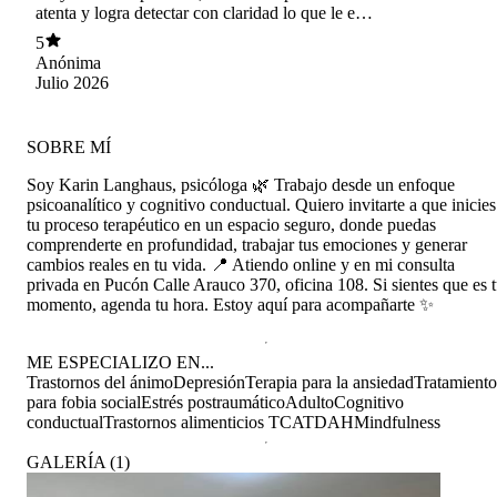
atenta y logra detectar con claridad lo que le está
pasando, es difícil encontrar una psicóloga que
5
atienda con fonasa a este valor y que realmente
Anónima
sea buena, se nota la vocación. La recomiendo
Julio 2026
totalmente
SOBRE MÍ
Soy Karin Langhaus, psicóloga 🌿 Trabajo desde un enfoque
psicoanalítico y cognitivo conductual. Quiero invitarte a que inicies
tu proceso terapéutico en un espacio seguro, donde puedas
comprenderte en profundidad, trabajar tus emociones y generar
cambios reales en tu vida. 📍 Atiendo online y en mi consulta
privada en Pucón Calle Arauco 370, oficina 108. Si sientes que es 
momento, agenda tu hora. Estoy aquí para acompañarte ✨
ME ESPECIALIZO EN...
Trastornos del ánimo
Depresión
Terapia para la ansiedad
Tratamiento
para fobia social
Estrés postraumático
Adulto
Cognitivo
conductual
Trastornos alimenticios TCA
TDAH
Mindfulness
GALERÍA
(
1
)