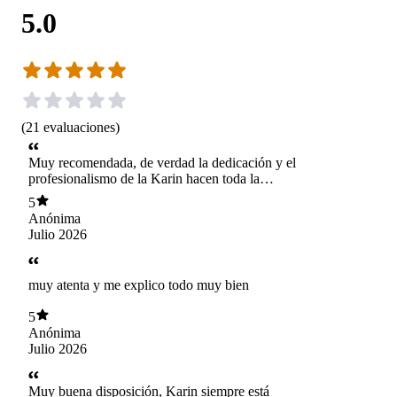
5.0
(
21
evaluaciones
)
Muy recomendada, de verdad la dedicación y el
profesionalismo de la Karin hacen toda la
diferencia, veo muchos cambios, estoy dejando
5
las cosas que me hacen sufrir, el alivio es
Anónima
impagable, me siento mucho más tranquila en
Julio 2026
comparación a cuando comencé, lo juro
muy atenta y me explico todo muy bien
5
Anónima
Julio 2026
Muy buena disposición, Karin siempre está