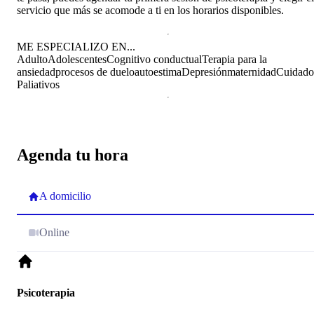
servicio que más se acomode a ti en los horarios disponibles.
ME ESPECIALIZO EN...
Adulto
Adolescentes
Cognitivo conductual
Terapia para la
ansiedad
procesos de duelo
autoestima
Depresión
maternidad
Cuidado
Paliativos
Agenda tu hora
A domicilio
Online
Psicoterapia