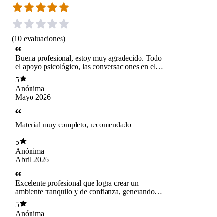
(
10
evaluaciones
)
Buena profesional, estoy muy agradecido. Todo
el apoyo psicológico, las conversaciones en el
proceso me ayudaron bastante.
5
Anónima
Mayo 2026
Material muy completo, recomendado
5
Anónima
Abril 2026
Excelente profesional que logra crear un
ambiente tranquilo y de confianza, generando
una conversación agradable en la atención.
5
Esperamos que siga compartiendo mas articulos
Anónima