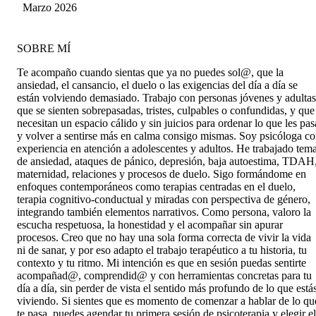
y consejos
Marzo 2026
SOBRE MÍ
Te acompaño cuando sientas que ya no puedes sol@, que la
ansiedad, el cansancio, el duelo o las exigencias del día a día se
están volviendo demasiado. Trabajo con personas jóvenes y adultas
que se sienten sobrepasadas, tristes, culpables o confundidas, y que
necesitan un espacio cálido y sin juicios para ordenar lo que les pas
y volver a sentirse más en calma consigo mismas. Soy psicóloga c
experiencia en atención a adolescentes y adultos. He trabajado tem
de ansiedad, ataques de pánico, depresión, baja autoestima, TDAH
maternidad, relaciones y procesos de duelo. Sigo formándome en
enfoques contemporáneos como terapias centradas en el duelo,
terapia cognitivo-conductual y miradas con perspectiva de género,
integrando también elementos narrativos. Como persona, valoro la
escucha respetuosa, la honestidad y el acompañar sin apurar
procesos. Creo que no hay una sola forma correcta de vivir la vida
ni de sanar, y por eso adapto el trabajo terapéutico a tu historia, tu
contexto y tu ritmo. Mi intención es que en sesión puedas sentirte
acompañad@, comprendid@ y con herramientas concretas para tu
día a día, sin perder de vista el sentido más profundo de lo que está
viviendo. Si sientes que es momento de comenzar a hablar de lo qu
te pasa, puedes agendar tu primera sesión de psicoterapia y elegir el