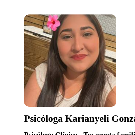
Psicóloga Karianyeli Gonz
Psicólogo Clínico - Terapeuta famili