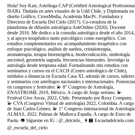
Hola! Soy Kari, Astróloga CAP (Certified Astrological Professional
ISAR). Titulada en artes visuales de la Udd Chile, y Diplomada en
diseño Gráfico, CrossMedia, Academia MacPc. Fundadora y
Directora de Escuela Del Cielo (2017). Co-creadora de la
plataforma de difusión astrológica AstrOnline (2020). Docente
desde 2016. Me dedico a la consulta astrológica desde el año 2014,
y al apoyo terapéutico tanto psicológico como energético. Con
estudios complementarios en: acompañamiento terapéutico con
enfoque psicológico, análisis de sueños, cristaloterapia,
aromaterapia, terapia bioenergética, biodecodicación, simbología
ancestral, geometría sagrada, frecuencias bineurales. Investigo la
astrología desde temprana edad. Formalizando mis estudios con
seminarios y cursos en el CACH (Centro astrológico de Chile),
módulos a distancia en Escuela Casa XI, además de cursos, talleres
y seminarios con astrólogos nacionales e internacionales. Ponencia
en congresos y festivales: 💫 8° Congreso de Astrología,
ENASTROME 2019, México. A cargo de Jorge serrano. 💫
Festival Give Away, 2022, Chile. Presentado por Roxy Company.
💫 CVA (Congreso Virtual de astrología) 2022, Colombia. A cargo
de Juan Carlos Gómez. 💫 1° Congreso internacional de Astrología
ALMAS, 2022. Palmas de Mallorca España. A cargo de Enzo de
Paola. 👁️ Sígueme en IG : @_delcielo_ 👩‍🏫 Escueladelcielo.com
@_escuela_del_cielo