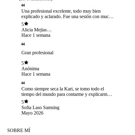
Una profesional excelente, todo muy bien
explicado y aclarado. Fue una sesión con mucha
luz
5
Alicia Mejias
Anfrons
Hace 1 semana
Gran profesional
5
Anónima
Hace 1 semana
Como siempre seca la Kari, se tomo todo el
tiempo del mundo para contarme y explicarme
lo que necesitaba escuchar. Muy agradecida de
5
ella!!!
Sofia Laso Samsing
Mayo 2026
SOBRE MÍ