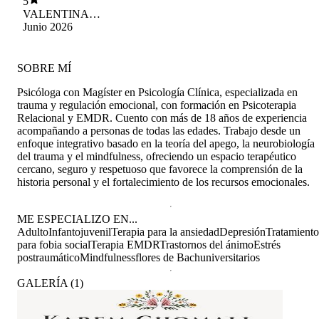
5
VALENTINA
ALEXANDRA
Junio 2026
GULIAEW MU
SOBRE MÍ
Psicóloga con Magíster en Psicología Clínica, especializada en
trauma y regulación emocional, con formación en Psicoterapia
Relacional y EMDR. Cuento con más de 18 años de experiencia
acompañando a personas de todas las edades. Trabajo desde un
enfoque integrativo basado en la teoría del apego, la neurobiología
del trauma y el mindfulness, ofreciendo un espacio terapéutico
cercano, seguro y respetuoso que favorece la comprensión de la
historia personal y el fortalecimiento de los recursos emocionales.
ME ESPECIALIZO EN...
Adulto
Infantojuvenil
Terapia para la ansiedad
Depresión
Tratamiento
para fobia social
Terapia EMDR
Trastornos del ánimo
Estrés
postraumático
Mindfulness
flores de Bach
universitarios
GALERÍA
(
1
)