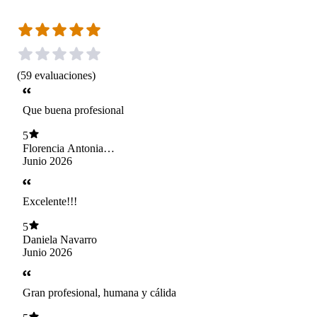
(
59
evaluaciones
)
Que buena profesional
5
Florencia Antonia
Salazar mondaca
Junio 2026
Excelente!!!
5
Daniela Navarro
Junio 2026
Gran profesional, humana y cálida