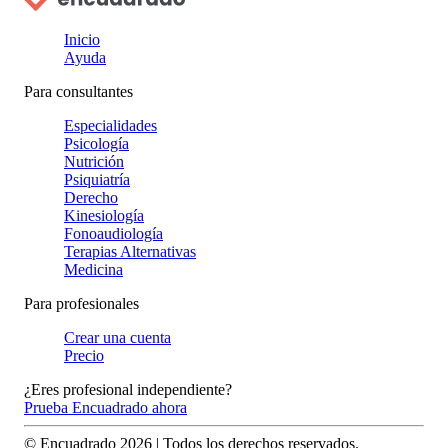
Inicio
Ayuda
Para consultantes
Especialidades
Psicología
Nutrición
Psiquiatría
Derecho
Kinesiología
Fonoaudiología
Terapias Alternativas
Medicina
Para profesionales
Crear una cuenta
Precio
¿Eres profesional independiente?
Prueba Encuadrado ahora
© Encuadrado
2026
| Todos los derechos reservados.