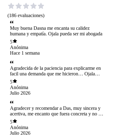
(
186
evaluaciones
)
Muy buena Dasna me encanta su calidez
humana y empatía. Ojala pueda ser mi abogada
5
Anónima
Hace 1 semana
Agradecida de la paciencia para explicarme en
facil una demanda que me hicieron… Ojala
poder contratar a esta profesional me senti
5
escuchada y segura
Anónima
Julio 2026
Agradecer y recomendar a Das, muy sincera y
acertiva, me encanto que fuera concreta y no me
quisiera vender cosas imposibles. Gran valor de
5
esta profesional
Anónima
Julio 2026