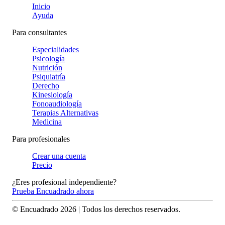
Inicio
Ayuda
Para consultantes
Especialidades
Psicología
Nutrición
Psiquiatría
Derecho
Kinesiología
Fonoaudiología
Terapias Alternativas
Medicina
Para profesionales
Crear una cuenta
Precio
¿Eres profesional independiente?
Prueba Encuadrado ahora
© Encuadrado
2026
| Todos los derechos reservados.