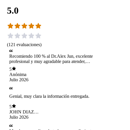
5.0
(
121
evaluaciones
)
Recomiendo 100 % al Dr.Alex Jun, excelente
profesional y muy agradable para atender,
explica todo lo que va haciendo, asi uno se
5
siente mas integrada e informada.
Anónima
Julio 2026
Genial, muy clara la información entregada.
5
JOHN DIAZ
GONZALEZ
Julio 2026