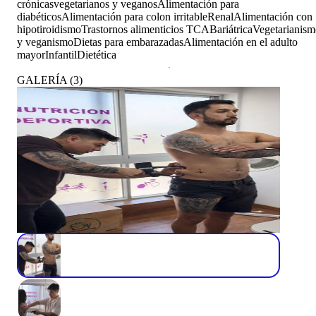
crónicas
vegetarianos y veganos
Alimentación para
diabéticos
Alimentación para colon irritable
Renal
Alimentación con
hipotiroidismo
Trastornos alimenticios TCA
Bariátrica
Vegetarianis
y veganismo
Dietas para embarazadas
Alimentación en el adulto
mayor
Infantil
Dietética
GALERÍA
(
3
)