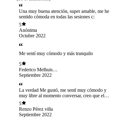
Una muy buena atención, super amable, me he
sentido cómoda en todas las sesiones c:
5
Anónima
Octubre 2022
Me sentí muy cómodo y más tranquilo
5
Federico Melhuish
Tarrés
Septiembre 2022
La verdad Me gustó, me sentí muy cómodo y
muy libre al momento conversar, creo que el
ambiente se formó muy bien ✨
5
Renzo Pérez villa
Septiembre 2022