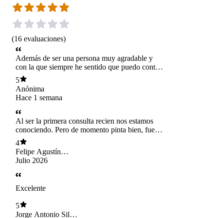
(
16
evaluaciones
)
Además de ser una persona muy agradable y
con la que siempre he sentido que puedo contar,
Juan Pablo tiene una habilidad especial para
5
ayudarme a mirar las situaciones desde una
Anónima
perspectiva diferente.
Hace 1 semana
Al ser la primera consulta recien nos estamos
conociendo. Pero de momento pinta bien, fue
fácil abrirme y conversar con Juan Pablo
4
Felipe Agustín
Risopatrón Navarro
Julio 2026
Excelente
5
Jorge Antonio Silva