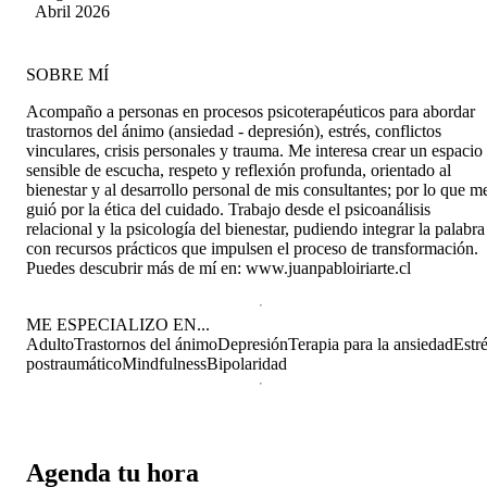
Améstica
Abril 2026
SOBRE MÍ
Acompaño a personas en procesos psicoterapéuticos para abordar
trastornos del ánimo (ansiedad - depresión), estrés, conflictos
vinculares, crisis personales y trauma. Me interesa crear un espacio
sensible de escucha, respeto y reflexión profunda, orientado al
bienestar y al desarrollo personal de mis consultantes; por lo que m
guió por la ética del cuidado. Trabajo desde el psicoanálisis
relacional y la psicología del bienestar, pudiendo integrar la palabra
con recursos prácticos que impulsen el proceso de transformación.
Puedes descubrir más de mí en: www.juanpabloiriarte.cl
ME ESPECIALIZO EN...
Adulto
Trastornos del ánimo
Depresión
Terapia para la ansiedad
Estr
postraumático
Mindfulness
Bipolaridad
Agenda tu hora