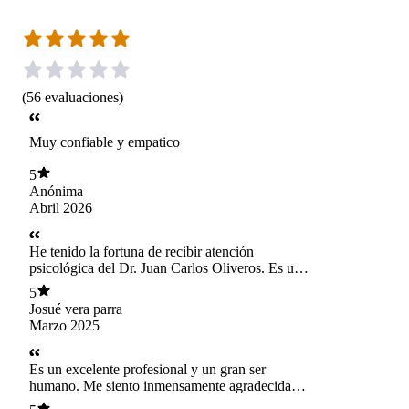
(
56
evaluaciones
)
Muy confiable y empatico
5
Anónima
Abril 2026
He tenido la fortuna de recibir atención
psicológica del Dr. Juan Carlos Oliveros. Es un
profesional muy bueno, siempre comprensivo y
5
atento, que ha sabido brindarme el apoyo
Josué vera parra
necesario en momentos difíciles. Su enfoque
Marzo 2025
empático y su capacidad para entender mis
necesidades han sido clave en mi proceso de
mejora. Recomiendo ampliamente su consulta a
Es un excelente profesional y un gran ser
quienes buscan un acompañamiento profesional
humano. Me siento inmensamente agradecida
de calidad
por todas sus orientaciones. 1000% Súper